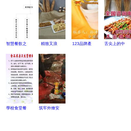
南
商超因管理
排骨共拓餐
羅定豆豉
疏漏被點名
飲新天地
雞“生金
通報
蛋”——香
港金津食品
集團助力三
智慧餐飲之
精致又浪
123品牌產
舌尖上的中
產融合餐飲
選 如何科
漫，做高逼
品價格、廠
原魅力 新
管理新路徑
學選擇管理
格“干飯人”
家及供應商
鄉市豫味香
系統，以美
走進舌尖上
全覽 聚焦
餐飲管理服
萍軟件為例
的專業——
北京食界風
務中心，匠
西餐工藝與
尚國際餐飲
心鑄就餐飲
餐飲管理
管理有限責
管理新標桿
任公司熱賣
學校食堂餐
筑牢外燴安
促銷與餐飲
飲食品安全
全防線，守
管理服務
管理制度體
護市民舌尖