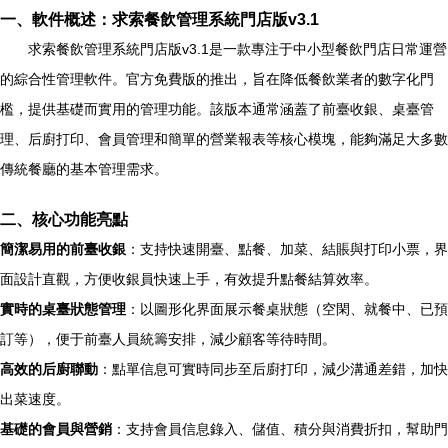
一、軟件概述：求索餐飲管理系統門店版v3.1
求索餐飲管理系統門店版v3.1是一款專注于中小型餐飲門店日常運營
的綜合性管理軟件。官方免費版的推出，旨在降低餐飲業者的數字化門
檻，提供基礎而實用的管理功能。該版本通常涵蓋了前臺收銀、桌臺管
理、后廚打印、會員管理和簡單的營業報表等核心模塊，能夠滿足大多數
傳統餐廳的基本管理需求。
二、核心功能亮點
簡潔易用的前臺收銀
：支持快速開臺、點餐、加菜、結賬與打印小票，界
面設計直觀，方便收銀員快速上手，有效提升點餐結算效率。
實時的桌臺狀態管理
：以圖形化界面展示餐桌狀態（空閑、就餐中、已預
訂等），便于前臺人員統籌安排，減少顧客等待時間。
高效的后廚聯動
：點單信息可實時同步至后廚打印，減少溝通差錯，加快
出菜速度。
基礎的會員與營銷
：支持會員信息錄入、儲值、積分與消費折扣，幫助門