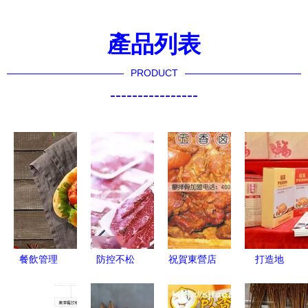
產品列表
PRODUCT
----------------
餐飲管理
防控不松
祝賀東營店
打造地
從概念到實
懈！北京多
加盟簽約，
方“中央廚
踐的全面指
家知名餐飲
攜手四川廖
房”，促使