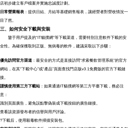
店初步建立客戶檔案并實施忠誠度計劃。
日常營業報表
：提供日結、月結等基礎銷售報表，讓經營者對營收情況一
目了然。
三、如何安全下載與安裝
鑒于用戶提及的“IT貓撲網”等下載渠道，需要特別注意軟件下載的安
全性。為確保獲取到正版、無病毒的軟件，建議采取以下步驟：
優先訪問官方渠道
：最安全的方式是直接訪問“求索餐飲管理系統”的官方
網站，在其“下載中心”或“產品”頁面查找門店版v3.1免費版的官方下載鏈
接。
謹慎使用第三方下載站
：如果通過IT貓撲網等第三方平臺下載，務必注
意：
識別頁面廣告，避免誤點擊偽裝成下載按鈕的廣告鏈接。
查看該資源發布者的信譽與用戶評論。
?下載后，使用殺毒軟件掃描安裝包。