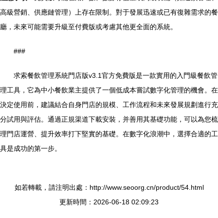
高級營銷、供應鏈管理）上存在限制。對于發展迅速或已有復雜需求的餐
廳，未來可能需要升級至付費版或考慮其他更全面的系統。
###
求索餐飲管理系統門店版v3.1官方免費版是一款實用的入門級餐飲管
理工具，它為中小餐飲業主提供了一個低成本嘗試數字化管理的機會。在
決定使用前，建議結合自身門店的規模、工作流程和未來發展規劃進行充
分試用與評估。通過正規渠道下載安裝，并善用其基礎功能，可以為您梳
理門店運營、提升效率打下堅實的基礎。在數字化浪潮中，選擇合適的工
具是成功的第一步。
如若轉載，請注明出處：http://www.seoorg.cn/product/54.html
更新時間：2026-06-18 02:09:23