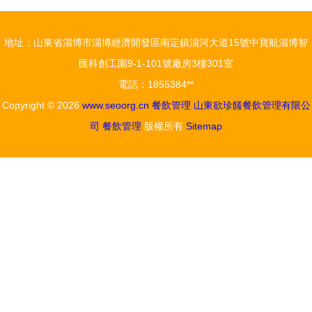
系詳解
安全——我
市推進餐飲
地址：山東省淄博市淄博經濟開發區南定鎮淄河大道15號中寶航淄博智
外燴食品安
匯科創工園9-1-101號廠房3樓301室
全監管側記
電話：1855384**
Copyright © 2026
www.seoorg.cn
餐飲管理
山東欲珍饈餐飲管理有限公
司
餐飲管理
版權所有
Sitemap