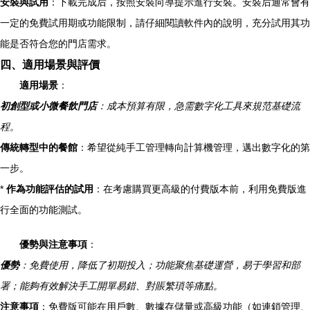
安裝與試用
：下載完成后，按照安裝向導提示進行安裝。安裝后通常會有
一定的免費試用期或功能限制，請仔細閱讀軟件內的說明，充分試用其功
能是否符合您的門店需求。
四、適用場景與評價
適用場景
：
初創型或小微餐飲門店
：成本預算有限，急需數字化工具來規范基礎流
程。
傳統轉型中的餐館
：希望從純手工管理轉向計算機管理，邁出數字化的第
一步。
*
作為功能評估的試用
：在考慮購買更高級的付費版本前，利用免費版進
行全面的功能測試。
優勢與注意事項
：
優勢
：免費使用，降低了初期投入；功能聚焦基礎運營，易于學習和部
署；能夠有效解決手工開單易錯、對賬繁瑣等痛點。
注意事項
：免費版可能在用戶數、數據存儲量或高級功能（如連鎖管理、